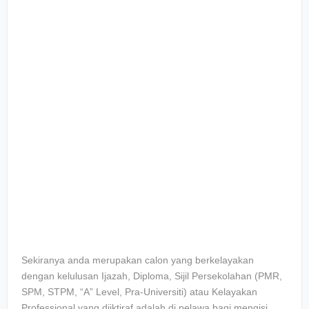
Sekiranya anda merupakan calon yang berkelayakan
dengan kelulusan Ijazah, Diploma, Sijil Persekolahan (PMR,
SPM, STPM, “A” Level, Pra-Universiti) atau Kelayakan
Professional yang diiktiraf adalah di pelawa bagi mengisi