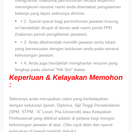
menghantar maklumat permohonan secara terperinci
merangkumi resume rasmi anda disertakan pengalaman
bekerja yang lepas sekiranya diminta.
2. Syarat-syarat bagi permohonan jawatan kosong
ini hendaklah dirujuk di laman web rasmi portal PPD
(halaman penuh pengiklanan jawatan).
3. Anda dikehendaki memilih jawatan serta lokasi
yang bersesuaian dengan kelulusan anda pada senarai
kekosongan jawatan.
4. Anda juga hendaklah menghantar resume yang
lengkap pada alamat "Klik Sini" diatas.
Keperluan & Kelayakan Memohon
:
Sekiranya anda merupakan calon yang berkelayakan
dengan kelulusan Ijazah, Diploma, Sijil Tinggi Persekolahan
(SPM, STPM, “A” Level, Pra-Universiti) atau Kelayakan
Professional yang diiktiraf adalah di pelawa bagi mengisi
kekosongan jawatan di atas. (Sila rujuk iklan dan syarat
kelayakan di bawah terlebih dahulu)